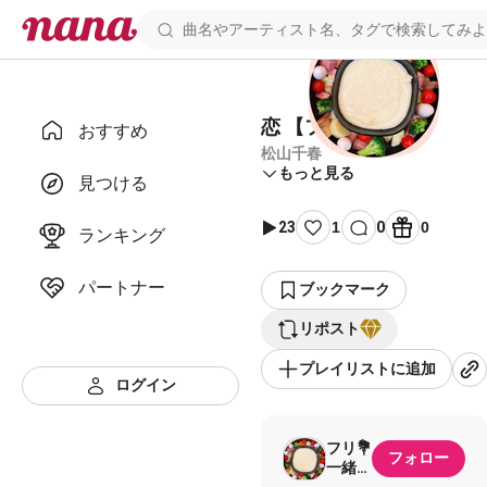
恋 【フリコラ】
おすすめ
松山千春
もっと見る
見つける
23
1
0
0
ランキング
パートナー
ブックマーク
リポスト
プレイリストに追加
ログイン
フリ💐
フォロー
一緒に