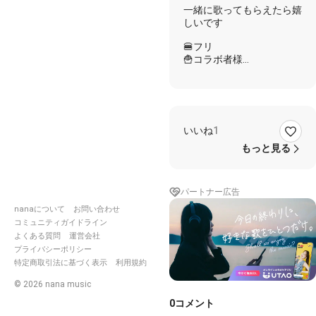
歌って
一緒に歌ってもらえたら嬉
くださ
しいです
い
🍔フリ
🍟コラボ者様
🥗一緒に
🍟愛することに疲れたみた
い
🍔嫌いになったわけじゃな
いいね
1
い
🍟部屋の灯はつけてゆくわ
もっと見る
🍔カギはいつものゲタ箱の
中
パートナー広告
🍟きっと貴方はいつものこ
とと
nanaについて
お問い合わせ
🍔笑いとばすにちがいない
コミュニティガイドライン
🍟だけど今度は本気みたい
よくある質問
運営会社
🍔貴方の顔もちらつかない
プライバシーポリシー
わ
特定商取引法に基づく表示
利用規約
🍟男はいつも 待たせるだ
©
2026
nana music
けで
0
コメント
🍔女はいつも 待ちくたび