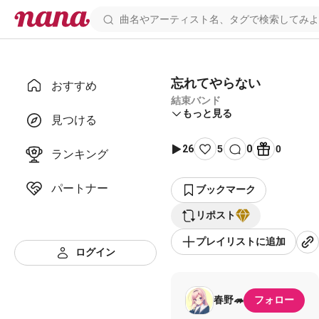
忘れてやらない
おすすめ
結束バンド
もっと見る
見つける
26
5
0
0
ランキング
パートナー
ブックマーク
リポスト
プレイリストに追加
ログイン
春野🦔
フォロー