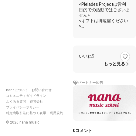
<Pleiades Projectは営利
目的での活動ではございま
せん>
<ギフトは御遠慮ください
>
【Lyric Video】結束バンド
「忘れてやらない」／TV
アニメ「ぼっち･ざ･ろっ
いいね
5
https://youtu.be/gX9m-
もっと見る
rCtSqc
🌷春日野愛生 （
パートナー広告
cv. 春野 ）
nanaについて
お問い合わせ
コミュニティガイドライン
よくある質問
運営会社
ぜんぶ天気のせいでいいよ
プライバシーポリシー
この気まずさも倦怠感も
特定商取引法に基づく表示
利用規約
太陽は隠れながら知らんぷ
り
©
2026
nana music
ガタゴト揺れる満員電車
0
コメント
すれ違うのは準急列車