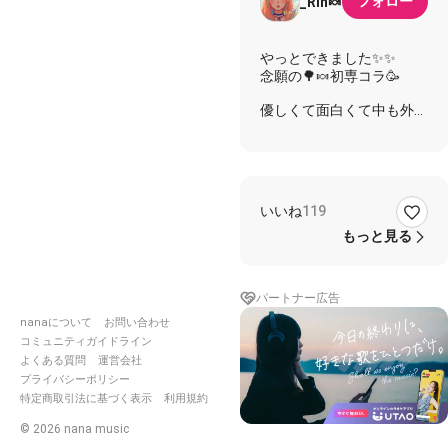
フォロー
_Rin🍬
やっとできました✨✨
念願の🌳🍬初専コラ🥳
優しくて面白くて中も外も
超絶美人な歌姫もりちゃん
🌳✨️
アイコンはずっと知って
て、歌声もすごく好きだし
雲の上の人だなぁ🤩って思
いいね
119
った出会いから始まって‎
もっと見る
☁️ ✡︎⋆꙳ ☁️◝✩ ☁️⸝⋆
たくさん仲良くしてもらっ
て
こうして専コラも実現でき
パートナー広告
たのすごく嬉しい(´>∀<
nanaについて
お問い合わせ
｀)ゝ))ｴﾍﾍ💕
コミュニティガイドライン
よくある質問
運営会社
サウンド作ってる間も色々
プライバシーポリシー
わがまま付き合ってくれ
特定商取引法に基づく表示
利用規約
て、細かく調整してくれて
大満足すぎる仕上がりにな
©
2026
nana music
りました🥳