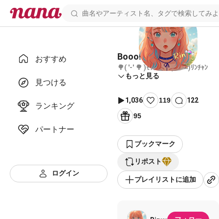
Booo!
おすすめ
🌳( '-' 🌳 )ﾓﾘﾁｬﾝ🍬( '-' 🍬)ﾘﾝﾁｬﾝ
もっと見る
見つける
1,036
119
122
ランキング
95
パートナー
ブックマーク
リポスト
ログイン
プレイリストに追加