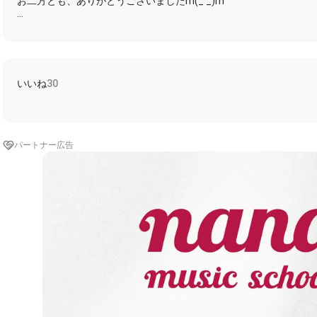
お二方とも、ありがとうございましたm(_ _)m
2023.08.18
デイリーランキング54位ありがとうございます
m(_ _)mm(_ _)mm(_ _)mm(_ _)mm(_ _)m
いいね
30
ノンエフェクト一気録り
Android イヤホンマイク
#backnumber
#水平線
パートナー広告
お聴きいただきありがとうございます(´；ω；`)
100再生超え 2023.08.24
#きみり100再生