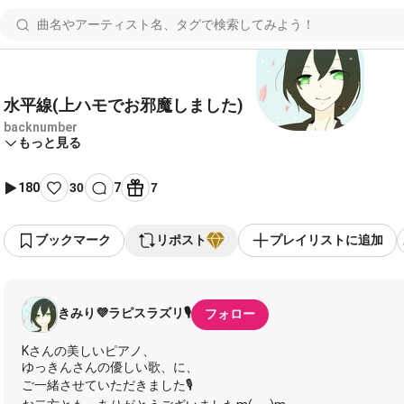
水平線(上ハモでお邪魔しました)
backnumber
もっと見る
180
30
7
7
ブックマーク
リポスト
プレイリストに追加
きみり💜ラピスラズリ🎙️
フォロー
Kさんの美しいピアノ、
ゆっきんさんの優しい歌、に、
ご一緒させていただきました🎙️