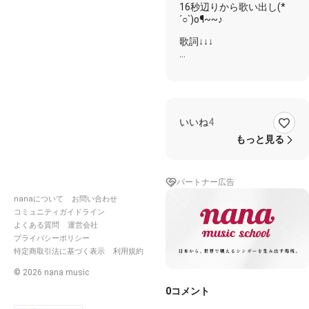
16秒辺りから歌い出し(*
´○`)o¶~~♪
歌詞↓↓↓
YO! SAY夏が 胸を刺激する
ナマ足 魅惑の マーメイド
出すとこ出して たわわに
なったら
宝物(ほんもの)の恋は やれ
いいね
4
爽快っ
もっと見る
ゴマカシきかない 薄着の
曲線は
確信犯の しなやかな
パートナー広告
STYLE!
nanaについて
お問い合わせ
耐水性の 気持ちに切り替
コミュニティガイドライン
わる
よくある質問
運営会社
瞬間の眩しさは いかがな
プライバシーポリシー
もの
特定商取引法に基づく表示
利用規約
ココロまで脱がされる 熱
©
2026
nana music
い風の誘惑に
0
コメント
負けちゃって構わないから
真夏は