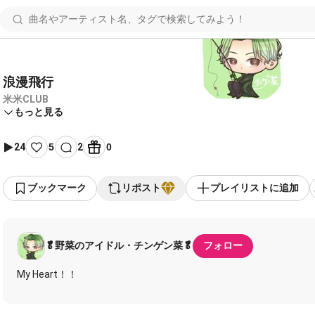
浪漫飛行
米米CLUB
もっと見る
24
5
2
0
ブックマーク
リポスト
プレイリストに追加
🥬野菜のアイドル・チンゲン菜🥬
フォロー
My Heart！！