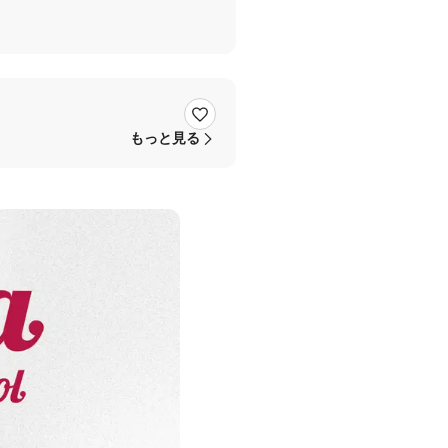
もっと見る
た🙇✨