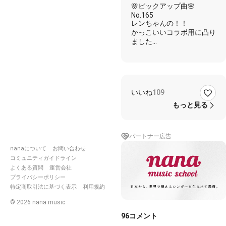
🌸ピックアップ曲🌸
`)
No.165
レンちゃんの！！
かっこいいコラボ用に凸り
ました
女性バージョンのおしゃれ
なかっこよさ
どうか聴いてください(ㅅ´
˘ `)🌙*ﾟ
いいね
109
私の声が大きすぎなんだろ
うなぁって思いながら
もっと見る
好きなように重ねさせても
らっちゃいました
やっぱり音量調整難し
パートナー広告
い……(o_ _)o パタッ
nanaについて
お問い合わせ
コミュニティガイドライン
よくある質問
運営会社
プライバシーポリシー
🌹あやみょん♪｡.:*♡
特定商取引法に基づく表示
利用規約
🥀 ̖́-レンちゃん
©
2026
nana music
🌹🥀 ̖́-変幻自在の 命剥き出
してやれ
96
コメント
実態がない分 まだ出来損