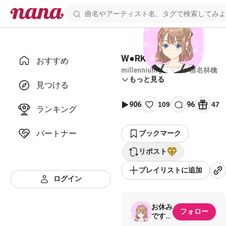
W●RK
おすすめ
millennium parade × 椎名林檎
もっと見る
見つける
906
109
96
47
ランキング
パートナー
ブックマーク
リポスト
プレイリストに追加
ログイン
お休み
フォロー
です
(ㅅ´ ˘