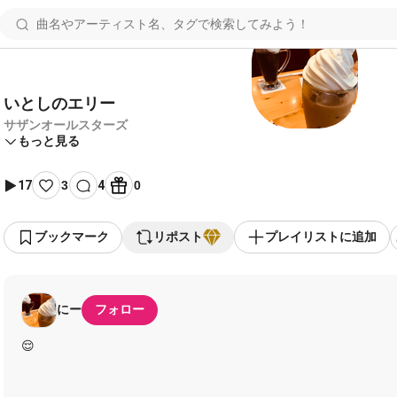
いとしのエリー
サザンオールスターズ
もっと見る
17
3
4
0
ブックマーク
リポスト
プレイリストに追加
にー
フォロー
😌