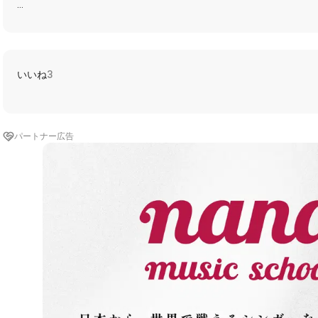
泣かした事もある 冷たくしてもなお
よりそう気持ちが あればいいのさ
俺にしてみりゃ これで最後のlady
エリー my love so sweet
いいね
3
二人がもしもさめて 目を見りゃつれなくて
人に言えず思い出だけがつのれば
言葉につまるようじゃ 恋は終わりね
エリー my love so sweet
パートナー広告
笑ってもっと baby むじゃきに on my mind
映ってもっと baby すてきに in your sight
誘い涙の日が落ちる
エリー my love so sweet
エリー my love so sweet