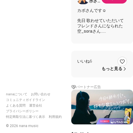
ボさん
小さく
カボさんです☺️
ても毎
日一
先日 歌わせていただいて
歩…
フレンドさんになられた
空_soraさん…
素敵な演奏を弾かれている
のを聞き
お借りして歌わさせていた
だきました😊
いいね
6
宜しくお願い致します
もっと見る
#サザン
#いとしのエリー
パートナー広告
#桑田佳祐
#Sora伴奏
#歌
は一休み
nanaについて
お問い合わせ
#カボさん
コミュニティガイドライン
よくある質問
運営会社
プライバシーポリシー
特定商取引法に基づく表示
利用規約
©
2026
nana music