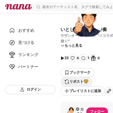
いとしのエリー 🎹伴奏
おすすめ
サザンオールスターズ ˚*.꒰ コラボ
😄 ꒱.*˚
見つける
もっと見る
ランキング
33
6
1
0
パートナー
ブックマーク
リポスト
ログイン
プレイリストに追加
😊 カ
フォロー