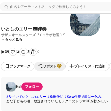
いとしのエリー 🎹伴奏
サザンオールスターズ ˚*.꒰ コラボ歓迎 ꒱.*˚
もっと見る
39
3
2
0
ブックマーク
リポスト
プレイリストに追加
フォロー
Hal
#サザン
#いとしのエリー
#桑田佳祐
#Sora伴奏
#歌は一休み
まだ子どもの頃、放送されていたモノクロのドラマOPが懐かしい