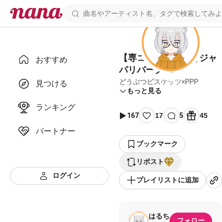
【専コラ】ようこそジャ
おすすめ
パリパークへ
どうぶつビスケッツ×PPP
見つける
もっと見る
ランキング
167
17
5
45
パートナー
ブックマーク
リポスト
ログイン
プレイリストに追加
はるち
フォロー