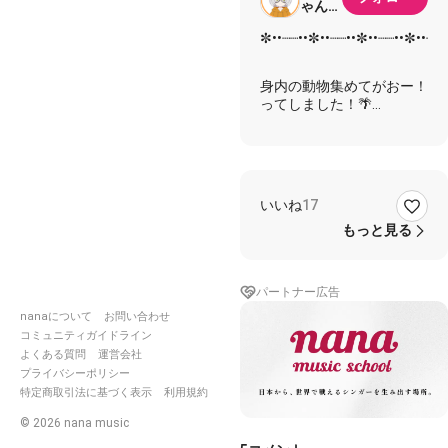
ゃん🍬
🦊
✼••┈┈••✼••┈┈••✼••┈┈••✼••┈┈
身内の動物集めてがおー！
ってしました！🌴
みんな天才なので是非イヤ
ホンして聴いてください🫶
🏻
いいね
17
🔽参加してくれたフレンズ
もっと見る
🔽
https://nana-
パートナー広告
music.com/users/7588395
nanaについて
お問い合わせ
コミュニティガイドライン
よくある質問
運営会社
https://nana-
プライバシーポリシー
music.com/users/10161365
特定商取引法に基づく表示
利用規約
©
2026
nana music