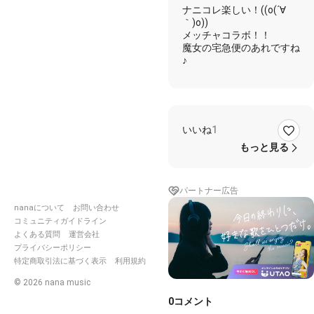
ナニコレ楽しい！((o(´∀
｀)o))
メッチャコラボ！！
魔女の宅急便のあれですね
♪
いいね
1
もっと見る
パートナー広告
nanaについて
お問い合わせ
コミュニティガイドライン
よくある質問
運営会社
プライバシーポリシー
特定商取引法に基づく表示
利用規約
©
2026
nana music
0
コメント