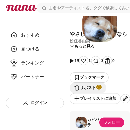
やさしさに包まれたなら
おすすめ
松任谷由実
もっと見る
見つける
19
1
0
0
ランキング
パートナー
ブックマーク
リポスト
プレイリストに追加
ログイン
カピバ
フォロー
ラ