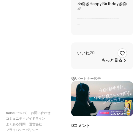
🎉🎂🍎Happy Birthday🍎🎂
🎉
┈┈┈┈┈┈┈┈┈┈
🍁Maple Project🍁
『ヘビーローテーショ
ン』/AKB48
是非、ご本家様のも一緒に
いいね
20
お聴き下さい。
もっと見る
🍁participant🍁
🎪IN:DIV
🍎白雪 美波
パートナー広告
🍁Special Thanks🍁
🌅RADI
🦋八神 莉花
💠七海 月華咲
🌟長谷部 明麗奈
nanaについて
お問い合わせ
コミュニティガイドライン
🌎UNIVERSE
よくある質問
運営会社
0
コメント
プライバシーポリシー
👓伊瀬 海斗