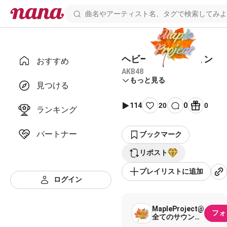
ヘビーローテーション
おすすめ
AKB48
もっと見る
見つける
114
20
0
0
ランキング
パートナー
ブックマーク
リポスト
プレイリストに追加
ログイン
MapleProject@
フォ
全てのサウンド
はコラボ禁止