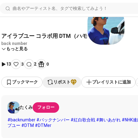
アイラブユー コラボ用 DTM（ハモリ付き）
back number
もっと見る
13
3
2
0
ブックマーク
リポスト
プレイリストに追加
たくみ
フォロー
#backnumber
#バックナンバー
#紅白歌合戦
#舞いあがれ
#NHK
ブユー
#DTM
#DTMer