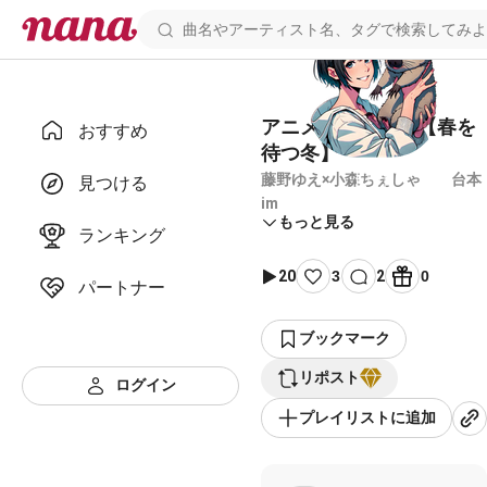
アニメ予告風声劇【春を
おすすめ
待つ冬】
藤野ゆえ×小森ちぇしゃ 台本
見つける
im
もっと見る
ランキング
20
3
2
0
パートナー
ブックマーク
リポスト
ログイン
プレイリストに追加