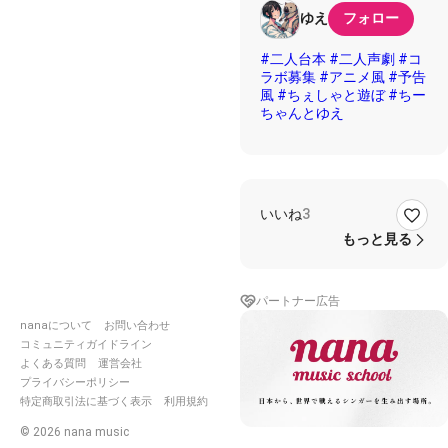
ゆえ
フォロー
#二人台本
#二人声劇
#コ
ラボ募集
#アニメ風
#予告
風
#ちぇしゃと遊ぼ
#ちー
ちゃんとゆえ
いいね
3
もっと見る
パートナー広告
nanaについて
お問い合わせ
コミュニティガイドライン
よくある質問
運営会社
プライバシーポリシー
特定商取引法に基づく表示
利用規約
©
2026
nana music