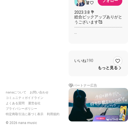
フォロー
👗♡
2023.3.8 💐
総合ピックアップありがと
うございます🥰
┈┈┈┈┈┈┈┈┈┈┈┈┈
リクエスト歌いました😘
もり🌳リクありがとう🫶🏻
これ秦さんで1番好きな
歌！！💓
いいね
190
最初＋3で歌ったらキンキ
もっと見る
ンがむしゃら感出て、
とても羽のようではなかっ
たので
パートナー広告
原キーにしてみました🪶🦤
nanaについて
お問い合わせ
(中低音需要あるかなぁ😭
コミュニティガイドライン
👉🏻👈🏻)
よくある質問
運営会社
プライバシーポリシー
🦀しぬほど聴いた推しGirl
特定商取引法に基づく表示
利用規約
©
2026
nana music
https://nana-