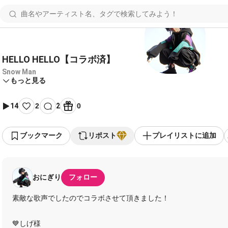
HELLO HELLO【コラボ済】
Snow Man
もっと見る
14
2
2
0
ブックマーク
リポスト
プレイリストに追加
おにぎり
フォロー
素敵な歌声でしたのでコラボさせて頂きました！
💙しげ様