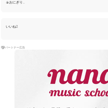
🍙おにぎり
🍋一緒に
💙きっと最初から決まってたのさ
君を放っておけなくて Knock Knock Knock
いいね
2
🍙心の Door I’ll be your hero どんな時も飛んでいくよ
(💙Wings on my back)
🍙Why？ 隣にいるだけで
解ける My heart 感じる Beating fast
パートナー広告
💙This is too good to be true
そっか 答えはここにあるんだ
🍙運命のエスコート 想定外のTrouble
スレ違いすら刺激的だろ？
💙繋ぐエピソード 最終回なんてない
受け取ってくれよ Throw straight
🍙3 2 1… Shhhhh！
🍋Hello Hello Ha Ha Ha Hello Love
君が笑って 弾けたStoryline
💙Don’t stop! Movin’ Movin’
Will never ever end
🍙ううん、からかってない