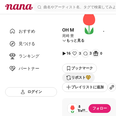
OH MY LITTLE GIRL
おすすめ
尾崎 豊
もっと見る
見つける
16
3
3
0
ランキング
パートナー
ブックマーク
リポスト
プレイリストに追加
ログイン
🌷
フォロー
𝐘𝐨!!!
🌷