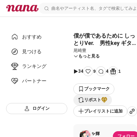
僕が僕であるために しっ
おすすめ
とりVer. 男性key ギタ
ー&ピアノ伴奏
尾崎豊
見つける
もっと見る
ランキング
34
9
4
1
パートナー
ブックマーク
リポスト
ログイン
プレイリストに追加
✨輝
フォロー