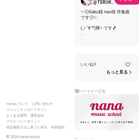
@TERUKO
🌸
✨🙂Gaku様 nao様 伴奏曲
です🙂✨
(⁠ノ´⁠∀⁠`*)⁠輝✨です🎵
このサウンドも(⁠*⁠´⁠ω⁠｀⁠*⁠)
(⁠🍁❛⁠ ⁠ᴗ⁠ ⁠❛⁠.⁠)TERU山🍁の女性
キーとの
２本立てですが
いいね
9
TERU山は
＞(⁠🍁^⁠‿⁠^⁠)ノンビリ屋さん
もっと見る
のわたしにも
ピッタリのサウンドでした
よ～🍠🍄🍐🍎🍇🌰💕💕💕
パートナー広告
とのことで🎵🎶✨何よりで
nanaについて
お問い合わせ
した(⁠・⁠∀⁠・⁠)
(⁠；ﾟ⁠∀ﾟ⁠)⁠しかしながら💦
コミュニティガイドライン
僕輝にとりましては‼️
よくある質問
運営会社
野球で言えば超スローボー
プライバシーポリシー
ル⚾⚾⚾に感じつつ
特定商取引法に基づく表示
利用規約
😅😅😅
©
2026
nana music