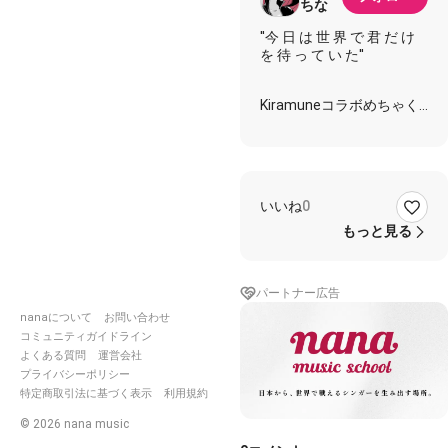
ちな
''今 日 は 世 界 で 君 だ け
を 待 っ て い た''
Kiramuneコラボめちゃく
ちゃ嬉しい…
実はかれこれ10年ほどキ
ラ淑女してます💜
推しは紫だけど大好きな
ESCOLTAを歌ってみまし
いいね
0
た💍
もっと見る
#きらなな
#ESCOLTA
#Trignal
パートナー広告
nanaについて
お問い合わせ
コミュニティガイドライン
よくある質問
運営会社
プライバシーポリシー
特定商取引法に基づく表示
利用規約
©
2026
nana music