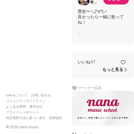
🌞
8888‎‎𖤐
歴史〜＼(^o^)／
̖́-
良かったら一緒に歌って
Flood
ね！
of
tears
ラルク
【歌詞】
⚜️🐳🥊
🐗
執権時宗 悩みは元寇(げん
こう)
後醍醐天皇 建武の新政
いいね
47
足利尊氏 室町幕府で
応仁の乱は
もっと見る
1467(わんふぉーろくしち)
外国人がたどり着いて
パートナー広告
広まる鉄砲 キリスト教
きっと終幕(さいご)は天下
nanaについて
お問い合わせ
人(てんかびと)
コミュニティガイドライン
下克上(げこくじょう)の果
よくある質問
運営会社
てに
プライバシーポリシー
特定商取引法に基づく表示
利用規約
戦国時代 織田信長
そして秀吉 天下トルヨ
©
2026
nana music
1603(いちろくぜろさん)