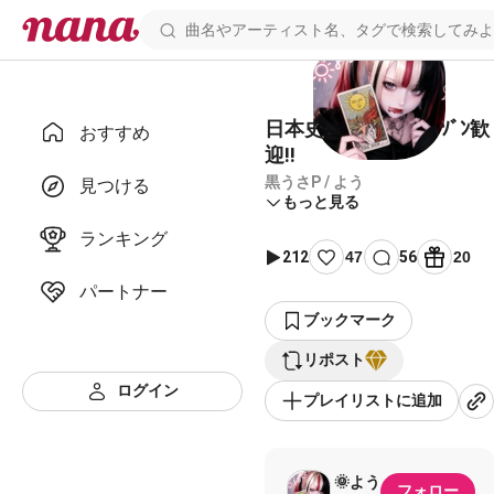
日本史 de 千本桜 ﾕﾆｿﾞﾝ歓
おすすめ
迎‼️
黒うさP / よう
見つける
もっと見る
ランキング
212
47
56
20
パートナー
ブックマーク
リポスト
ログイン
プレイリストに追加
‪ 🌞よう
フォロー