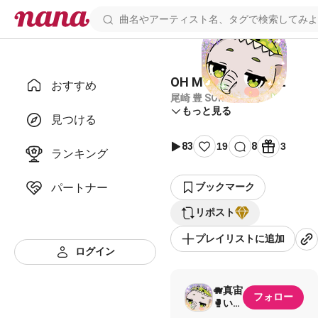
OH MY LITTLE GIRL
おすすめ
尾崎 豊 SORA × 真宙
もっと見る
見つける
83
19
8
3
ランキング
パートナー
ブックマーク
リポスト
プレイリストに追加
ログイン
🐗真宙
フォロー
🥊いつ
もあり