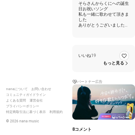
そらさんからくにへの誕生
がとう
日お祝いソング
🔥🌸🌞
私も一緒に歌わせて頂きま
⚾️💎
した
ありがとうございました
(♡ᴗ͈ˬᴗ͈)ﾍﾟｺﾘ｡:.ﾟ
↓↓↓ そらさんキャプ ↓↓↓
いいね
19
もっと見る
92さん遅くなりました💦
色々何歌おうか考えていて
最終的に辿り着いた歌は
やっぱり92さんの好きな
パートナー広告
尾崎豊さんでした
nanaについて
お問い合わせ
✨✨✨✨✨
コミュニティガイドライン
よくある質問
運営会社
お誕生日おめでとう🎉🎂🎉
プライバシーポリシー
🎂🎉🎂🎉
特定商取引法に基づく表示
利用規約
.∧＿∧ ∧
＿∧
©
2026
nana music
(*･ω･ヾ ⌒∨⌒ ヽ･
ω･*)
8
コメント
( ⊃( Happy Birthday )⊂