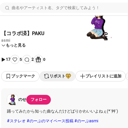
【コラボ済】PAKU
asmi
もっと見る
17
5
2
0
ブックマーク
リポスト
プレイリストに追加
のせ
フォロー
踊ってみたから知った曲なんだけどばりかわいいよねぇ(*´艸`)
#ステレオ
#のーぷのマイペース投稿
#のーぷasmi