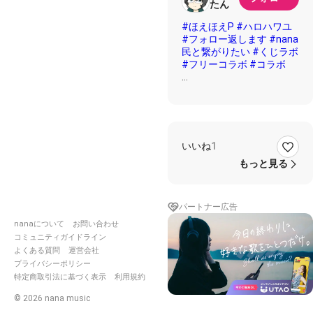
たん
#ほえほえP
#ハロハワユ
#フォロー返します
#nana
民と繋がりたい
#くじラボ
#フリーコラボ
#コラボ
*:;;;;;:*◈*:;;;;;:*◈*:;;;;;:*◈*:;;;;;:
〇いるか
いいね
1
●ちゅったん
◎ふたり
もっと見る
〇ハロ 昔のアニメにそん
なのいたっけな
パートナー広告
●ハワユ 羨ましいな 皆
に愛されて
nanaについて
お問い合わせ
〇スリーピン 馬鹿な事言
コミュニティガイドライン
ってないで支度をしなくち
よくある質問
運営会社
ゃ
プライバシーポリシー
●クライン 涙の跡を隠す
特定商取引法に基づく表示
利用規約
為
©
2026
nana music
〇もう口癖になった「まぁ