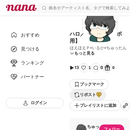
ハロ／ハワユ【コラボ
おすすめ
用】
ほえほえＰ×いるか×ちゅったん
見つける
もっと見る
ランキング
13
1
0
0
パートナー
ブックマーク
リポスト
ログイン
プレイリストに追加
ちゅっ
フォロー