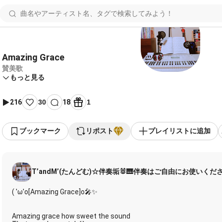
Amazing Grace
賛美歌
もっと見る
216
30
18
1
ブックマーク
リポスト
プレイリストに追加
T’andM’(たんどむ)☆伴奏垢🐰🎹伴奏はご自由にお使いくださ
( 'ω'o[Amazing Grace]o🎤✨
Amazing grace how sweet the sound