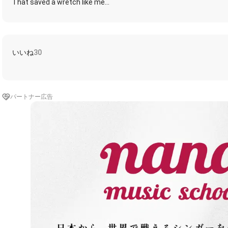
That saved a wretch like me
I once was lost, but now I'm found
Was blind but now I see
(*´○`)o¶~~♪
2カウント後歌い出し
いいね
30
🔹🔸🔹🔸🔹🔸🔹🔸🔹🔸🔹🔹🔸🔹🔸🔹🔸🔹🔸🔹🔸🔹
賛美歌の雰囲気を出したくてストリングスで主旋律も入れてます
パートナー広告
はなちゃんがとっても素敵なエアハモ＆鐘の音＆ツリーチャイムを
コラボの際はぜひこちらから🤗🍀
https://nana-music.com/sounds/0669b9a8
🔹🔸🔹🔸🔹🔸🔹🔸🔹🔸🔹🔹🔸🔹🔸🔹🔸🔹🔸🔹🔸🔹
#TandM伴奏
#たんどむ
#M伴奏