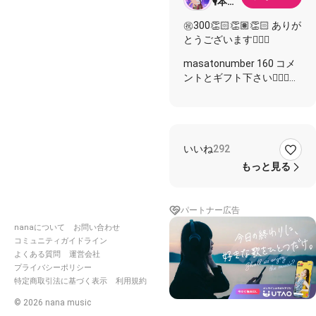
🎙本垢
52歳
㊗️300👏🏻👏🏽👏🏻 ありが
になり
とうございます🙇🏻‍♂️
ました
🎂 ブ
masatonumber 160 コメ
ルーア
ントとギフト下さい🙇🏻‍♂️
ンビエ
ンスに
コラボ用です👇ご自由にど
👏🙇🏻‍♂️
https://nana-
music.com/sounds/066756
いいね
292
もっと見る
10投稿毎に、厳選した人
気曲を歌う企画‼️
記念すべき160投稿目は、
パートナー広告
この曲にしました🎶
nanaについて
お問い合わせ
サビからのクオリティが低
コミュニティガイドライン
く申し訳ありません🙇🏻‍♂️
よくある質問
運営会社
イヤホン推奨です…少しか
プライバシーポリシー
マシに聴こえるかもw
特定商取引法に基づく表示
利用規約
さて、ONEPIECE、話題で
©
2026
nana music
すよね？