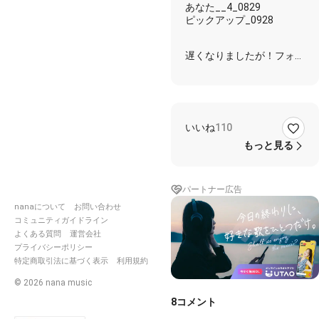
あなた__4_0829
ピックアップ_0928
遅くなりましたが！フォロ
ワー900ありがとうござい
ます！
今後ともよろしくです！
(๑•̀ㅂ•́)و✧
いいね
110
素敵にMIXをして頂きまし
もっと見る
た
mix：
https://nana-
music.com/users/10376099
パートナー広告
nanaについて
お問い合わせ
コミュニティガイドライン
よくある質問
運営会社
lyrics
プライバシーポリシー
特定商取引法に基づく表示
利用規約
あれは夢だったって思うこ
©
2026
nana music
とにしたって (つらｗ)
でも全然思えないんだけど
8
コメント
助けてよフォロワー！