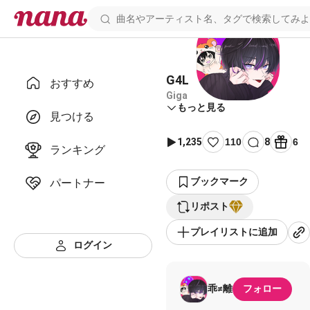
G4L
おすすめ
Giga
もっと見る
見つける
1,235
110
8
6
ランキング
ブックマーク
パートナー
リポスト
プレイリストに追加
ログイン
乖≠離
フォロー