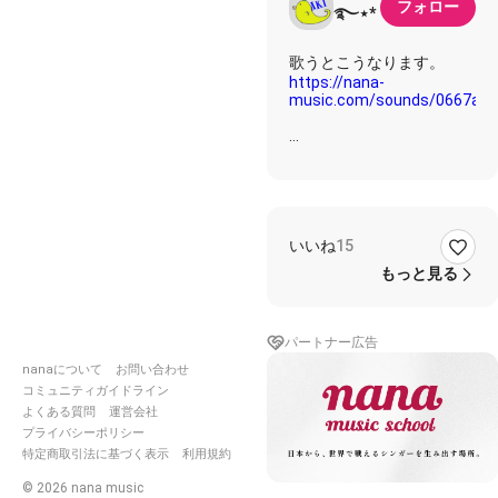
フォロー
࿐⋆*
https://nana-
music.com/sounds/0667ad
歌詞✩࿐⋆*
ビルの谷間の雨上り 流れ
いいね
15
る人波
傘をすぼめた昼下がり タ
もっと見る
バコの煙くゆらせて
春の光あでやかな風と共に
あの子の小さな夢を叶えて
パートナー広告
おくれ
nanaについて
お問い合わせ
アスファルトうずくまると
コミュニティガイドライン
都市を駆け抜ける あやし
よくある質問
運営会社
い雲に
プライバシーポリシー
さらわれてしまうよ
特定商取引法に基づく表示
利用規約
だからもう立ち上がって
©
2026
nana music