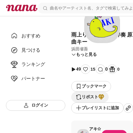
雨上りのぶるーす 伴奏 原
おすすめ
曲キー
浜田省吾
見つける
もっと見る
ランキング
49
15
0
0
パートナー
ブックマーク
リポスト
ログイン
プレイリストに追加
アキ✩