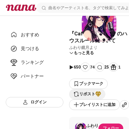
『Café ふわり(仮)』のハ
おすすめ
ウスルールについて
ふわり鏡月より
見つける
もっと見る
ランキング
650
74
25
1
パートナー
ブックマーク
リポスト
ログイン
プレイリストに追加
ふわり
フォロー