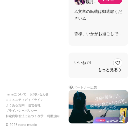
鏡月
🌙.*·
⚠️文章の転載は御遠慮くだ
さい⚠️
皆様、いかがお過ごしでし
ょうか。
ふわり鏡月でございます。
いつも多大なるご贔屓を賜
り、御礼申し上げます。
いいね
74
もっと見る
さて、このところ
枠でのマナーのお話が色々
と出ております。
パートナー広告
うちでもルールはあります
nanaについて
お問い合わせ
が、
コミュニティガイドライン
少々多い印象があるかと思
よくある質問
運営会社
いますので、
プライバシーポリシー
この機会にと纏めてみまし
特定商取引法に基づく表示
利用規約
た。
©
2026
nana music