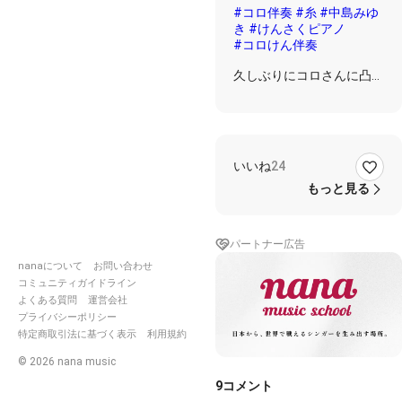
#コロ伴奏
#糸
#中島みゆ
(〃 ◝
き
#けんさくピアノ
◜ 〃)
#コロけん伴奏
久しぶりにコロさんに凸
✨✨
歌詞
なぜ めぐり逢うのかを
いいね
24
私たちは なにも知らない
もっと見る
いつ めぐり逢うのかを
私たちは いつも知らない
どこにいたの 生きてきた
パートナー広告
の
遠い空の下 ふたつの物語
nanaについて
お問い合わせ
コミュニティガイドライン
縦の糸はあなた 横の糸は
よくある質問
運営会社
私
プライバシーポリシー
織りなす布は いつか誰か
特定商取引法に基づく表示
利用規約
を
暖めうるかもしれない
©
2026
nana music
9
コメント