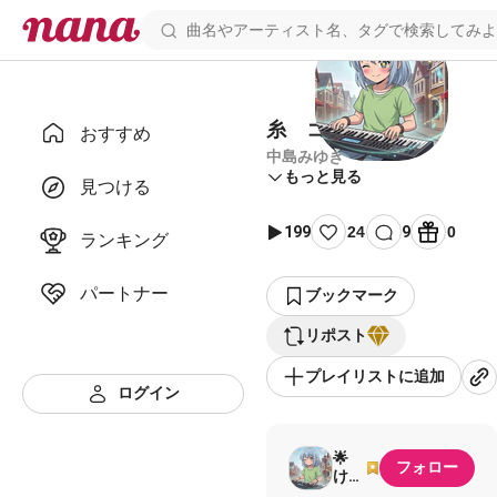
糸 コロけん伴奏
おすすめ
中島みゆき
もっと見る
見つける
199
24
9
0
ランキング
パートナー
ブックマーク
リポスト
プレイリストに追加
ログイン
🌟
フォロー
けん
さく