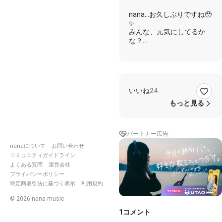
nana…お久しぶりですね🥹
✨
みんな、元気にしてるか
な？
YOASOBIの曲が素敵すぎ
て
いいね
24
早く歌いたくてたまりませ
んでした！
もっと見る
MVをぜひ見てほしいので
す🙆🏻‍♀️◎
パートナー広告
nanaについて
お問い合わせ
《 歌詞 》
コミュニティガイドライン
よくある質問
運営会社
Lalalalala Lalalalala...
プライバシーポリシー
特定商取引法に基づく表示
利用規約
シングルサイズの部屋で
一人きり
©
2026
nana music
思い出すのはあなたとの暮
らし
1
コメント
物語の舞台は