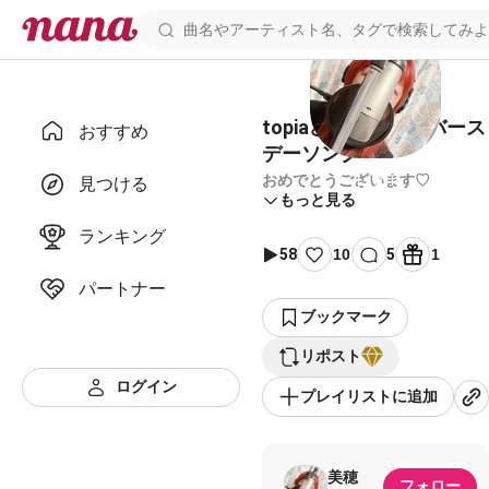
topiaさんに捧げるバース
おすすめ
デーソング
おめでとうございます♡
見つける
もっと見る
ランキング
58
10
5
1
パートナー
ブックマーク
リポスト
ログイン
プレイリストに追加
美穂
フォロー