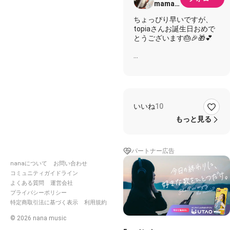
mama(*
´꒳`*)イ
ちょっぴり早いですが、
ヤホン
topiaさんお誕生日おめで
推奨 永
とうございます🎂🎉🎁💕
遠に安
室ちゃ
んファ
これ課題で歌った時の『腹
ン
を括りますかな♪』
が可愛すぎて、この曲とい
えば私の中で『topiaさん
🤩』
いいね
10
になってる曲です（笑）✨
もっと見る
ので、今回チョイスしてみ
ました😊
パートナー広告
歌ウマの理由を整理したく
nanaについて
お問い合わせ
てB5の紙に書き出してみ
コミュニティガイドライン
たんだ
よくある質問
運営会社
高く貫く 抑揚色々
プライバシーポリシー
滲んだインクの先に謎が透
特定商取引法に基づく表示
利用規約
けていた
©
2026
nana music
歌声を披露したMBのワク