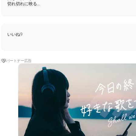
切れ切れに映る
いつ過去形に変わったの?
あなたの傘から
飛びだしたシグナル
背中に感じた
いいね
9
追いかけてくれる 優しさも無い
ああ 泣かないで MEMORIES
幾千粒の雨の矢たち
見上げながら うるんだ
パートナー広告
瞳はダイアモンド
#瞳はダイアモンド
#松田聖子
#TRICERATOPS