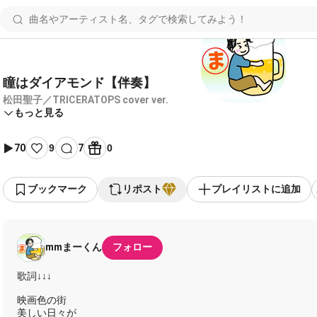
瞳はダイアモンド【伴奏】
松田聖子／TRICERATOPS cover ver.
もっと見る
70
9
7
0
ブックマーク
リポスト
プレイリストに追加
mmまーくん
フォロー
歌詞↓↓↓
映画色の街
美しい日々が