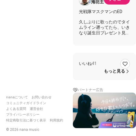
海坊主
光戦隊マスクマンのED
久しぶりに歌ったのでタイ
ムライン遡ってたら、いき
なり誕生日プレゼント見つ
けました(笑)
愛の戦士とはまた素敵なも
のをプレゼントしてくださ
いました♫
私の中で哀・戦士と言えば
いいね
41
ガンダム、愛戦士と言えば
ニコル、愛のソルジャーと
もっと見る
言えばマスクマンです(笑)
時代的にオカルトがかなり
パートナー広告
猛威を振るってたあの頃
nanaについて
お問い合わせ
そりゃ谷隼人も気合とピラ
ミッドパワーで宙に浮くっ
コミュニティガイドライン
てもんです(笑)
よくある質問
運営会社
オーラ力で戦うとハイパー
プライバシーポリシー
化してしまうので注意が必
特定商取引法に基づく表示
利用規約
要ですよ？(笑)
©
2026
nana music
アニDさん素敵なバースデ