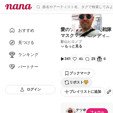
愛のソルジャー 「光戦隊
おすすめ
マスクマン」エンディン
グ曲
影山ヒロノブ
見つける
もっと見る
ランキング
341
41
25
0
パートナー
ブックマーク
リポスト
ログイン
プレイリストに追加
テツ＠
フォロー