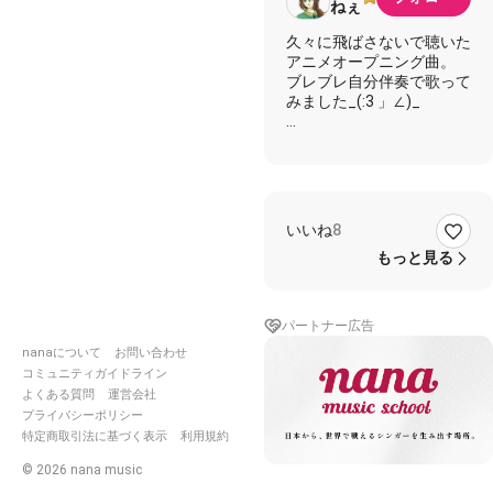
ねぇ
久々に飛ばさないで聴いた
アニメオープニング曲。
ブレブレ自分伴奏で歌って
みました_(:3 」∠)_
誰か素敵な伴奏作ってくれ
る人お待ちしてます😇←
ちなみにこちらの伴奏はこ
ちら
いいね
8
https://nana-
もっと見る
music.com/sounds/063f3da
パートナー広告
歌詞
nanaについて
お問い合わせ
コミュニティガイドライン
息を吸う ここで吸う 過
よくある質問
運営会社
ぎてく
プライバシーポリシー
思い出の中にいつもあなた
特定商取引法に基づく表示
利用規約
がいて
そしてはじまる
©
2026
nana music
Beautiful Day