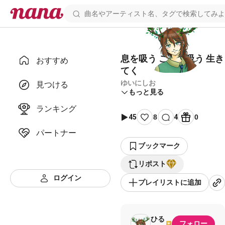
息を吸う ここで吸う 生き
おすすめ
てく
ゆいにしお
見つける
もっと見る
ランキング
45
8
4
0
パートナー
ブックマーク
リポスト
ログイン
プレイリストに追加
ひる
フォロー