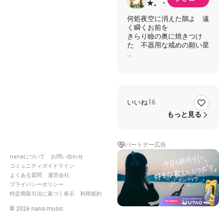
★。・
何処夜空に消えた鵲よ 遠
く瞬くお前を
きらり瞼の奥に焼きつけ
た 不器用な戒めの願い星
高き理想を掲げ ひたすら
に先を行く
愚直なまでの生き様に 微
塵の迷いも許さずに
いいね
16
伏せた本音は綻びか
飲み込むほどに巌となり
もっと見る
並べたはずの
温もりさえも
頑なに撥ねつけた
パートナー広告
あの日夜空に降りた鵲よ
nanaについて
お問い合わせ
あれは優しき誘い
コミュニティガイドライン
きらり然れど手を伸ばせな
よくある質問
運営会社
かった 身勝手な男の願い
プライバシーポリシー
星
特定商取引法に基づく表示
利用規約
#あんさんぶるスターズ
©
2026
nana music
#あんスタ
#紅月
#蓮