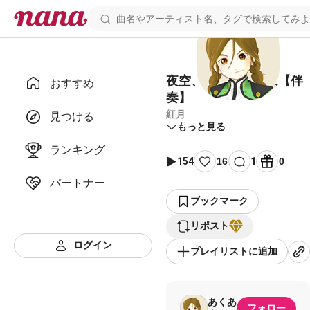
夜空、然りとて鵲は【伴
おすすめ
奏】
紅月
見つける
もっと見る
ランキング
154
16
1
0
パートナー
ブックマーク
リポスト
ログイン
プレイリストに追加
あくあ
フォロー