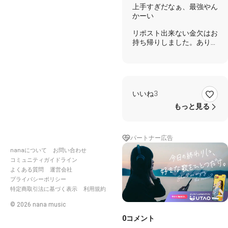
上手すぎだなぁ、最強やん
かーい
リポスト出来ない金欠はお
持ち帰りしました。ありが
とう。
いいね
3
もっと見る
パートナー広告
nanaについて
お問い合わせ
コミュニティガイドライン
よくある質問
運営会社
プライバシーポリシー
特定商取引法に基づく表示
利用規約
©
2026
nana music
0
コメント