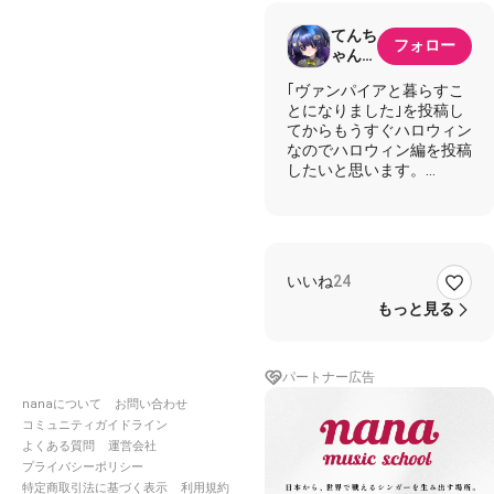
てんち
フォロー
ゃん👼‎
✰*。
｢ヴァンパイアと暮らすこ
シリー
とになりました｣を投稿し
ズ台本
てからもうすぐハロウィン
「ヴァ
なのでハロウィン編を投稿
ンパイ
したいと思います。
アと暮
らすこ
第1弾｢ヴァンパイアと暮
とにな
らすことになりました｣～
りまし
た」混
https://nana-
血兄弟
いいね
24
music.com/sounds/061e1ae
編
もっと見る
2025
年11
第3弾「ヴァンパイアと暮
月10
らすことになりました」～
日に完
パートナー広告
結🥰
https://nana-
nanaについて
お問い合わせ
music.com/sounds/066fea3
コミュニティガイドライン
よくある質問
運営会社
第4弾「ヴァンパイアと暮
プライバシーポリシー
らすことになりました」～
特定商取引法に基づく表示
利用規約