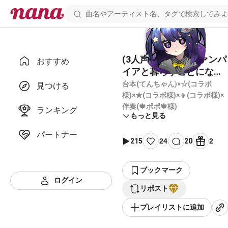
(3人声劇)第2弾｢ヴァンパ
おすすめ
イアと暮らすことになり
ました～ハロウィン編～｣
台本(てんちゃん)×☆(コラボ
見つける
様)×★(コラボ様)×👦(コラボ様)×
伴奏(🍁ポポ🍁様)
ランキング
もっと見る
パートナー
215
24
20
2
ブックマーク
ログイン
リポスト
プレイリストに追加