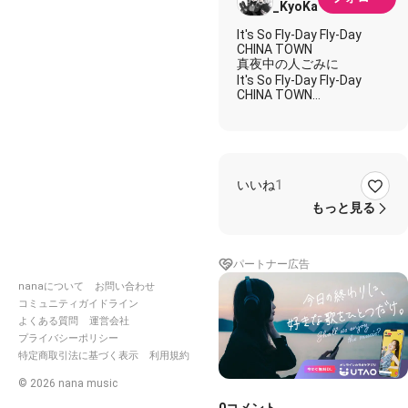
_KyoKa
It's So Fly-Day Fly-Day
CHINA TOWN
真夜中の人ごみに
It's So Fly-Day Fly-Day
CHINA TOWN
はじけるネオンサイン
肩にぶつかる人外 ウイン
クを投げる
知らん顔のあなた とまど
いいね
1
いのひとコマ
踊りつかれていても 朝ま
もっと見る
で遊ぶわ
港の見える場所で 何か飲
みたいのよ
パートナー広告
It's So Fly-Day Fly-Day
nanaについて
お問い合わせ
CHINA TOWN
コミュニティガイドライン
ジャスミンに接吻を
よくある質問
運営会社
It's So Fly-Day Fly-Day
プライバシーポリシー
CHINA TOWN
特定商取引法に基づく表示
利用規約
私も異国人ね
©
2026
nana music