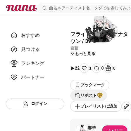
フライディ・チャイナタ
おすすめ
ウン / 39-3
泰葉
見つける
もっと見る
ランキング
22
1
0
0
パートナー
ブックマーク
リポスト
ログイン
プレイリストに追加
響華
フォロー