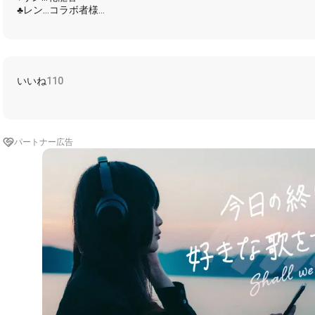
♣レン…コラボ者様
【歌詞】
♦昔々のそのまた昔とある貴族の仲良しな兄弟ry
いいね
110
♣「ちゃんとやれ！」
♣じいやが呼ぶ 席につけ よーいどん！
ナイフとフォークで応戦いたしますの
♦だって僕らはブルジョアの
パートナー広告
立派な立派な貴族様なんですですの
ひれ伏せ愚民 君との違いを
ヴァイヴァイスロイ 見せてやるぜ
♣おいまてまて また勝手に
そんな見抜けるようなハッタリかまして
♦はーいはーいはいはい
お兄様の仰せのままに（笑）
♣あﾞーむかつくぜ！まーぢむかつくぜ！
兄に対して生意気な態度
閧（とき）の声 ゴングを鳴らせ
ケンカ勃発で宣戦布告