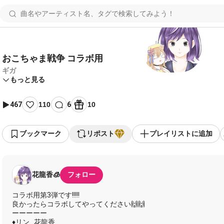
おこちゃま戦争 コラボ用
ギガ
もっと見る
467
110
6
10
ブックマーク
リポスト
プレイリストに追加
花龍香🧊
フォロー
コラボ用第3弾です!!!!!
良かったらコラボしてやってください🙌🙌
ーーーーー
♦リン…花龍香