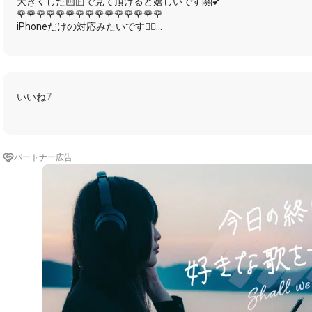
大きくした画面で見て頂けると嬉しいです🤗💕
🌹🌹🌹🌹🌹🌹🌹🌹🌹🌹🌹🌹🌹🌹🌹
iPhoneだけの対応みたいです🙇‍♀️
https://youtu.be/7FpI_jIyDMc
しし丸さんの素敵な演奏ありがとうございました🤗
いいね
7
ゆうこちゃんのエアパモ&ゴーラス&スギャット
ありがとうございました🤗
以下 ゆうこちゃんのキャプションより
✨✨✨✨✨✨✨✨✨✨✨✨✨
パートナー広告
🐹コラボしてくれる方
出来れば下のところから
https://nana-music.com/sounds/060e6a3f
コラボしてくれた方も
上にまとめてます！
お家の人にきかれてもた😂
暑中お見舞い！
🍒めちゃおそくなりました❣️😂