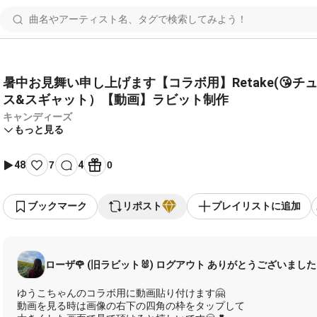
暑中お見舞い申し上げます【コラボ用】Retake(😘チ
ス&スギャット）【動画】ラビット制作
キャンディーズ
もっと見る
48
7
4
0
ブックマーク
リポスト
プレイリストに追加
ローザ🌹 (旧ラビット🐰) ログアウト ありがとうございました🙇
ゆうこちゃんのコラボ用に動画貼り付けます🤗
動画を見る時は画像の右下の四角の枠をタップして