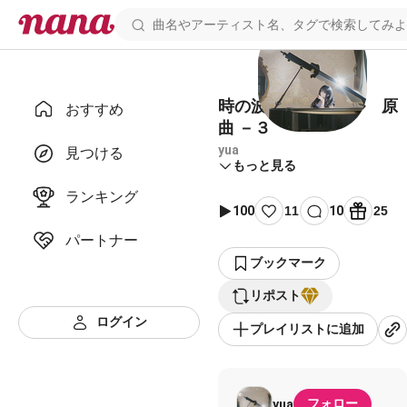
時の波 オリジナル 原
おすすめ
曲 －３
yua
見つける
もっと見る
ランキング
100
11
10
25
パートナー
ブックマーク
リポスト
ログイン
プレイリストに追加
フォロー
yua