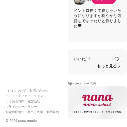
イントロ長くて寝ちゃいそ
うになりますが穏やかな気
持ちでゆったりと作りまし
た🎹
よかったら自由に歌ってく
ださい🎙️➰🌸
原曲キーは▶️
https://nana-
いいね
11
music.com/sounds/060df60
もっと見る
詞・曲・演奏...yua
パートナー広告
nanaについて
お問い合わせ
どれだけ月日が流れても
コミュニティガイドライン
よくある質問
運営会社
何度も季節がめぐっても
プライバシーポリシー
特定商取引法に基づく表示
利用規約
時の波に乗れないまま
©
2026
nana music
今もずっと此処にいるの