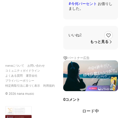
#今何パーセント
お借りし
ました。
いいね
2
もっと見る
パートナー広告
nanaについて
お問い合わせ
コミュニティガイドライン
よくある質問
運営会社
プライバシーポリシー
特定商取引法に基づく表示
利用規約
©
2026
nana music
0
コメント
ロード中