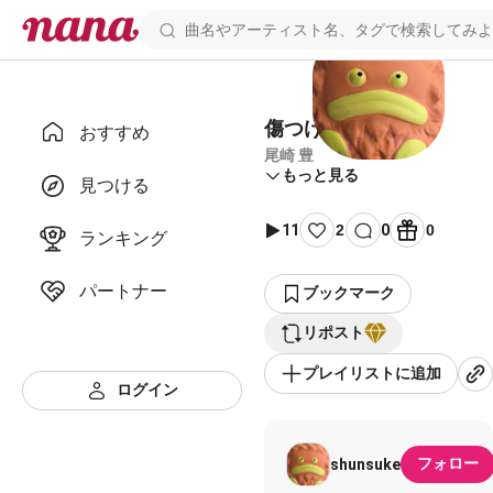
傷つけた人々へ -1
おすすめ
尾崎 豊
もっと見る
見つける
11
2
0
0
ランキング
パートナー
ブックマーク
リポスト
プレイリストに追加
ログイン
フォロー
shunsuke