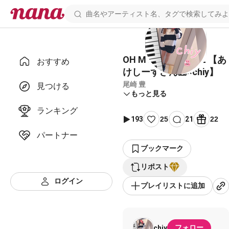
OH MY LITTLE GIRL 【あ
おすすめ
けしーずさん🐹×chiy】
尾崎 豊
見つける
もっと見る
ランキング
193
25
21
22
パートナー
ブックマーク
リポスト
ログイン
プレイリストに追加
フォロー
chiy