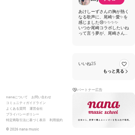
あけしーずさんの胸が熱く
なる歌声に、尾崎✨愛✨を
感じました😢✨✨✨✨
いつか尾崎コラボしたいね
って言う夢が、尾崎さんの
命日の時に叶ってとっても
嬉しいです☺️♡
上手くないけど一緒に歌わ
せて頂きました☺️
あけしーずさん、心のこも
いいね
25
った歌声をホントにどうも
ありがとうございました☺️
もっと見る
💕
パートナー広告
⭐️ひろひろさん×ななトン
nanaについて
お問い合わせ
コミュニティガイドライン
https://nana-
music.com/sounds/06785e8
よくある質問
運営会社
プライバシーポリシー
特定商取引法に基づく表示
利用規約
©
2026
nana music
⭐️あけしーずさんのキャプ