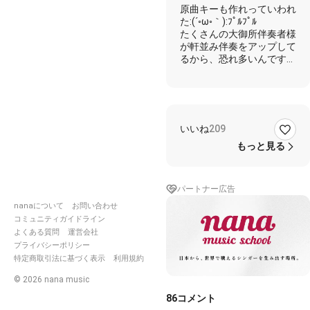
原曲キーも作れっていわれ
まで
た:(´◦ω◦｀):ﾌﾟﾙﾌﾟﾙ
@6
たくさんの大御所伴奏者様
サウ
が軒並み伴奏をアップして
ンド
るから、恐れ多いんです
が。。。:(´◦ω◦｀):ﾌﾟﾙﾌﾟﾙ
先日アップした男性キーの
原曲バージョンです。
よかったらどうぞ*ˊᵕˋ)੭ ﾁﾗ
いいね
209
ｯ
もっと見る
https://nana-
music.com/sounds/05e513
パートナー広告
nanaについて
お問い合わせ
歌詞
コミュニティガイドライン
それでもいい
よくある質問
運営会社
それでもいいと思えた恋だ
プライバシーポリシー
った
特定商取引法に基づく表示
利用規約
いつしかあなたは会う事さ
え拒んできて
©
2026
nana music
一人になると考えてしまう
86
コメント
あの時 私 忘れたらよか