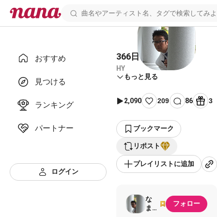
366日【伴奏】
おすすめ
HY
もっと見る
見つける
2,090
209
86
3
ランキング
パートナー
ブックマーク
リポスト
プレイリストに追加
ログイン
な
フォロー
ま。
3000