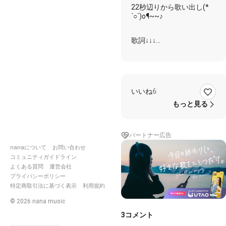
22秒辺りから歌い出し(*
´○`)o¶~~♪
歌詞↓↓↓
その目に映らない
ところへ逃げてしまいたい
こんなろくでもない毎日を
いいね
6
繰り返す でもね 気付いた
もっと見る
ねぇ これからもっと 抱き
しめて
ねぇ これからはずっと 離
パートナー広告
れないで
朝から晩まで一緒にいて
nanaについて
お問い合わせ
そうすれば死ぬまで一緒
コミュニティガイドライン
よくある質問
運営会社
プライバシーポリシー
#矢井田瞳
#ヤイコ
#ねぇ
特定商取引法に基づく表示
利用規約
©
2026
nana music
3
コメント