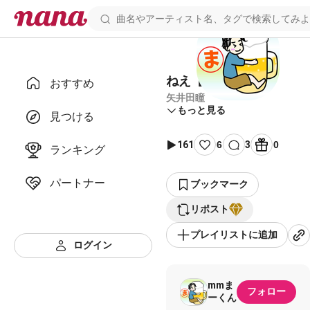
ねえ【伴奏】
おすすめ
矢井田瞳
もっと見る
見つける
161
6
3
0
ランキング
パートナー
ブックマーク
リポスト
プレイリストに追加
ログイン
mmま
フォロー
ーくん