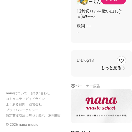
ーくん
13秒辺りから歌い出し(*
´○`)o¶~~♪
歌詞↓↓↓
お前なら 行けるさトム
誰よりも 遠くへ
地平線の彼方で 待ってい
る
すばらしい 冒険が
いいね
13
そうさ 男の子は
もっと見る
回り道をしても
夢の海へ着けばいい
パートナー広告
重たい靴など脱いで
生きようぜ
nanaについて
お問い合わせ
コミュニティガイドライン
そうさ つらい時も
よくある質問
運営会社
顔を 空に向けろ
プライバシーポリシー
忘れた夢が 見えるよ
特定商取引法に基づく表示
利用規約
自由な けものみたいに
©
2026
nana music
走ろうぜ