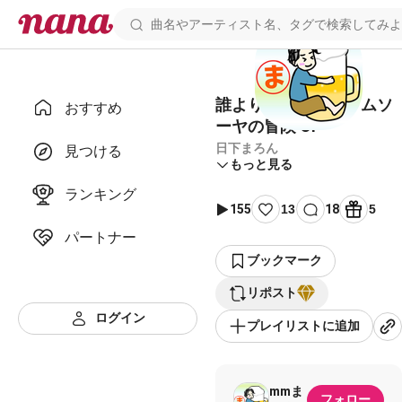
誰よりも遠くへ／トムソ
おすすめ
ーヤの冒険 OP
日下まろん
見つける
もっと見る
ランキング
155
13
18
5
パートナー
ブックマーク
リポスト
ログイン
プレイリストに追加
mmま
フォロー