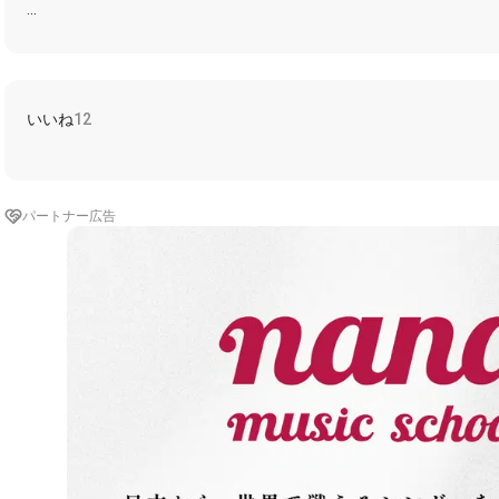
歌う箇所一例✩࿐⋆*
時計の針 12時 指している
触れてくれ帰らずに
いいね
12
友達のままでいい
心の中ささやく声 だけど
街角で 仕事場で 地下鉄の中で
パートナー広告
歌うように君の名を呼ぶ
愛される事なんて無いと知っていても
君が欲しい 今すぐ
歌詞全部✩࿐⋆*
火の中に飛び込むような恋
愚かだとわかっている
プールの底 沈んで見上げた
太陽のように