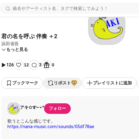
君の名を呼ぶ 伴奏 ＋2
浜田省吾
もっと見る
126
12
3
0
ブックマーク
リポスト
プレイリストに追加
アキ✩࿐⋆*
フォロー
https://nana-music.com/sounds/05df78ae