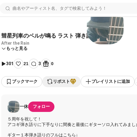
彗星列車のベルが鳴る ラスト 弾き語り
After the Rain
もっと見る
301
21
3
0
ブックマーク
リポスト
プレイリストに追加
一休
フォロー
５周年を祝して！
アコギ弾き語りに下手なりに間奏と最後にギターソロ入れてみました