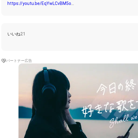
https://youtu.be/EqYwLCvBM5o
歌詞
もう帰らなきゃ ぽつり 夢が醒めていく
行かないでよ
いいね
21
終点も無いような 果てしない闇の向こう
彗星列車で
もう君は還る 行く宛もなく
一度脈打ったら この気持ちだって止まってくれやしないのに
パートナー広告
もうこの手を離したら 彗星が尾を引いたら
言いそびれた言葉も あの夏の空の向こう側